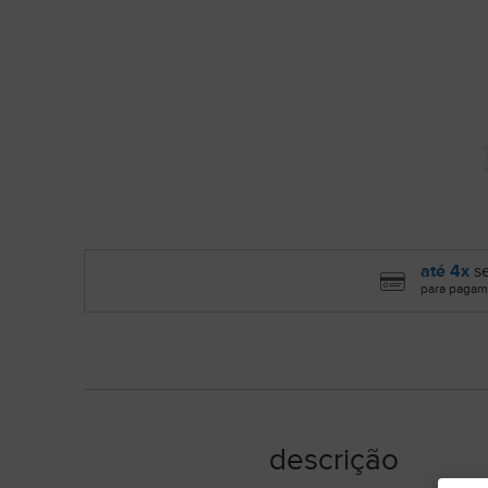
até 4x
se
para pagam
descrição