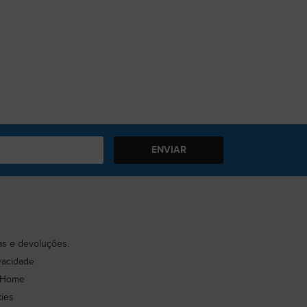
ENVIAR
cas e devoluções.
ivacidade
 Home
kies