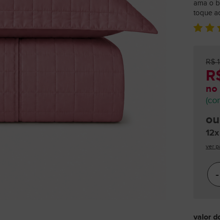
ama o b
toque a
R$ 1
R$
no 
(co
ou
12x
ver p
-
valor d