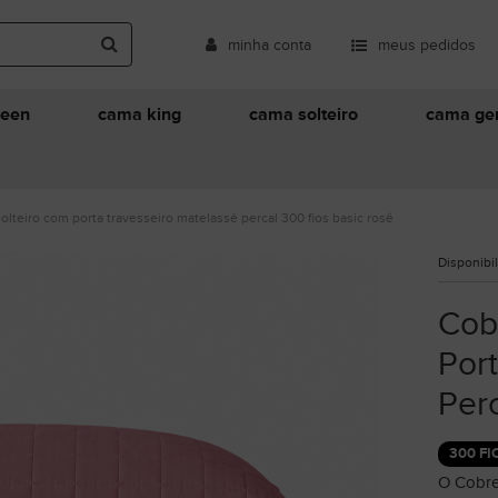
minha conta
meus pedidos
ueen
cama king
cama solteiro
cama ger
solteiro com porta travesseiro matelassê percal 300 fios basic rosê
Disponibi
Cob
Por
Perc
300 FI
O Cobre 