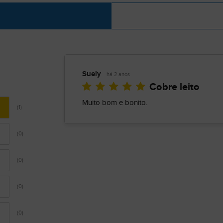
Suely
há 2 anos
Cobre leito
Muito bom e bonito.
(1)
(0)
(0)
(0)
(0)