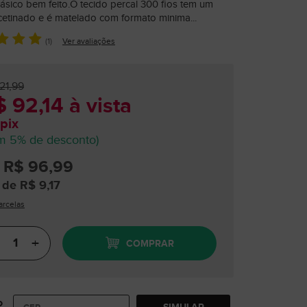
ásico bem feito.O tecido percal 300 fios tem um
cetinado e é matelado com formato minima...
(1)
Ver avaliações
21,99
 92,14 à vista
pix
m 5% de desconto)
 R$ 96,99
 de R$ 9,17
arcelas
+
COMPRAR
o