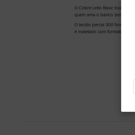
O Cobre Leito Basic traz todo c
quem ama o básico bem feito.
O tecido percal 300 fios tem 
é matelado com formato minima