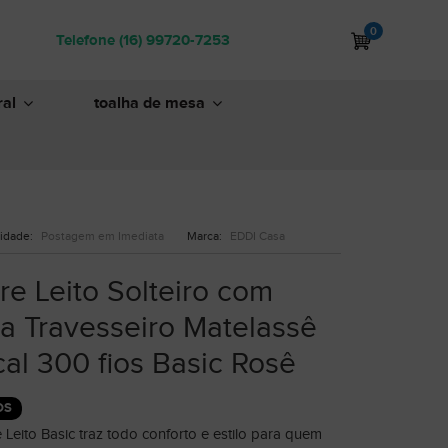
0
Telefone (16) 99720-7253
al
toalha de mesa
lidade:
Postagem em Imediata
Marca:
EDDI Casa
re Leito Solteiro com
ta Travesseiro Matelassê
al 300 fios Basic Rosê
OS
Leito Basic traz todo conforto e estilo para quem