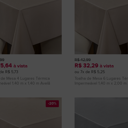
,99
R$ 42,99
25,64
R$ 32,29
à vista
à vista
de R$ 5,73
ou 7x de R$ 5,25
 de Mesa 4 Lugares Térmica
Toalha de Mesa 6 Lugares Té
eável 1,40 m x 1,40 m Avelã
Impermeável 1,40 m x 2,00 m 
-20%