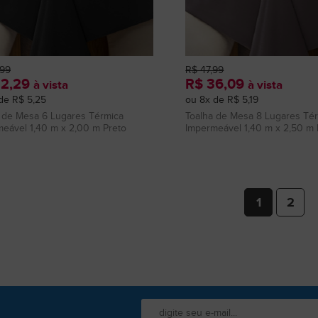
,99
R$ 47,99
32,29
R$ 36,09
à vista
à vista
de R$ 5,25
ou 8x de R$ 5,19
 de Mesa 6 Lugares Térmica
Toalha de Mesa 8 Lugares Té
eável 1,40 m x 2,00 m Preto
Impermeável 1,40 m x 2,50 m
1
2