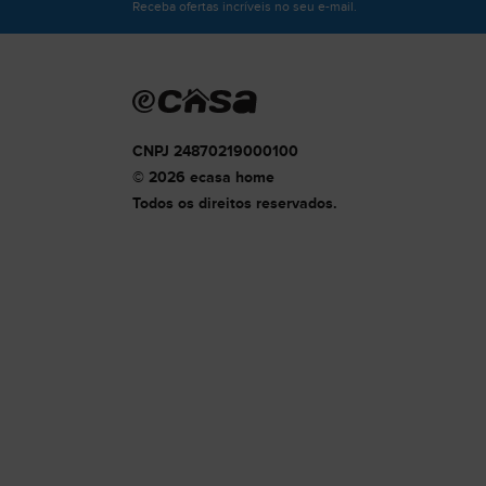
Receba ofertas incríveis no seu e-mail.
CNPJ 24870219000100
© 2026 ecasa home
Todos os direitos reservados.