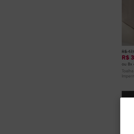
R$ 47,
R$ 
ou 8x 
Toalha
Imperm