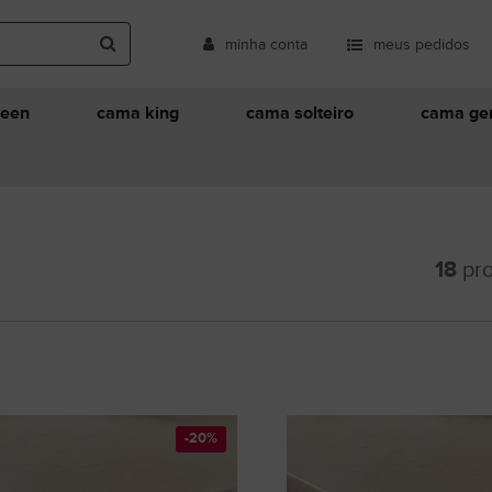
minha conta
meus pedidos
ueen
cama king
cama solteiro
cama ger
18
pro
-20%