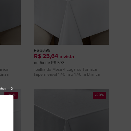
R$ 33,99
R$ 25,64
à vista
ou 5x de R$ 5,73
rmica
Toalha de Mesa 4 Lugares Térmica
Cinza
Impermeável 1,40 m x 1,40 m Branca
char
X
-20%
-20%