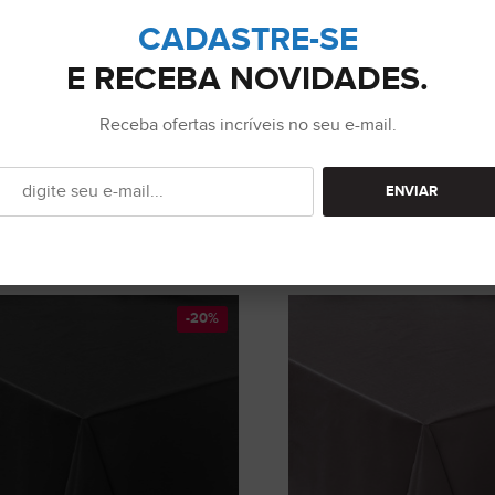
CADASTRE-SE
E RECEBA NOVIDADES.
Receba ofertas incríveis no seu e-mail.
,99
R$ 42,99
25,64
R$ 32,29
à vista
à vista
ENVIAR
de R$ 5,73
ou 7x de R$ 5,25
 de Mesa 4 Lugares Térmica
Toalha de Mesa 6 Lugares Té
eável 1,40 m x 1,40 m Preto
Impermeável 1,40 m x 2,00 m
-20%