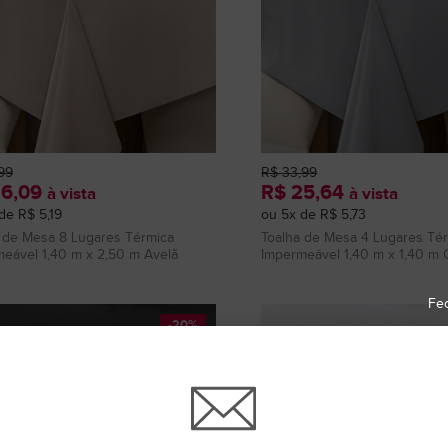
99
R$ 33,99
36,09
R$ 25,64
à vista
à vista
de R$ 5,19
ou 5x de R$ 5,73
 de Mesa 8 Lugares Térmica
Toalha de Mesa 4 Lugares Té
eável 1,40 m x 2,50 m Avelã
Impermeável 1,40 m x 1,40 m 
Fe
-20%