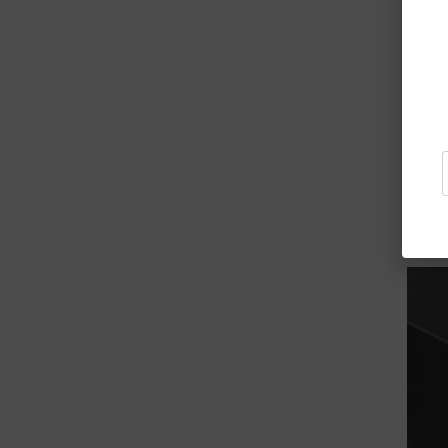
R$ 33
R$ 
ou 5x 
Toalha
Imperm