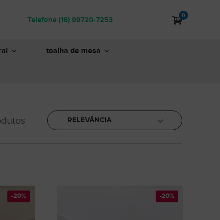
0
Telefone (16) 99720-7253
al
toalha de mesa
dutos
RELEVÂNCIA
-20%
-20%