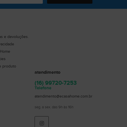
cas e devoluções.
ivacidade
 Home
kies
e produto
atendimento
(16) 99720-7253
Telefone
atendimento@ecasahome.com.br
seg. a sex. das 9h às 16h