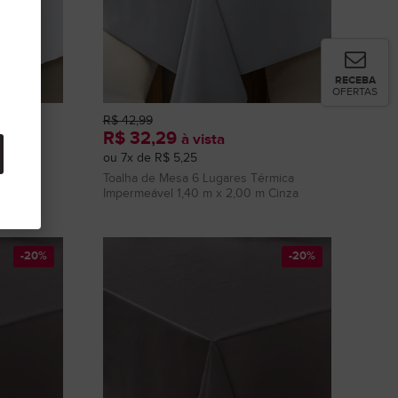
RECEBA
OFERTAS
R$ 42,99
R$ 32,29
à vista
ou 7x de R$ 5,25
rmica
Toalha de Mesa 6 Lugares Térmica
 Branca
Impermeável 1,40 m x 2,00 m Cinza
-20%
-20%