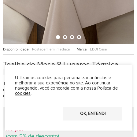
Disponibilidade:
Postagem em Imediata
Marca:
EDDI Casa
Toalha de Mesa 8 Lugares Térmica
Impermeável 1,40 m x 2,50 m Avelã
Utilizamos cookies para personalizar anúncios e
melhorar a sua experiência no site.
Ao continuar
Toalha de mesa impermeavel e de boa qualidade para sua
navegando, você concorda com a nossa
Política de
cozinha. Cores modernas e autenticas. Preço baixo e boa
cookies
.
qualidade!
R$ 47,99
OK, ENTENDI
R$ 36,09 à vista
no pix
(com 5% de desconto)