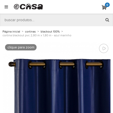
0
Página inicial
cortinas
blackout 100%
cortina blackout pvc 2,80 m x 1,80 m - azul marinho
clique para zoom