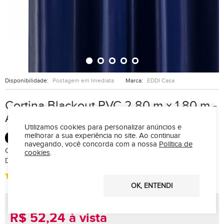
Disponibilidade:
Postagem em Imediata
Marca:
EDDI Casa
Cortina Blackout PVC 2,80 m x 1,80 m -
Azul Marinho
Utilizamos cookies para personalizar anúncios e
melhorar a sua experiência no site.
Ao continuar
BLACKOUT
navegando, você concorda com a nossa
Política de
CORTINA BLACKOUT CORTA LUZ 2,80 DE LARGURA X 1,80 M
cookies
.
DE ALTURACOMPOSIÇÃO :100% Policloreto de Vinila (PVC)
(3)
OK, ENTENDI
R$ 68,99
R$ 52,24 à vista