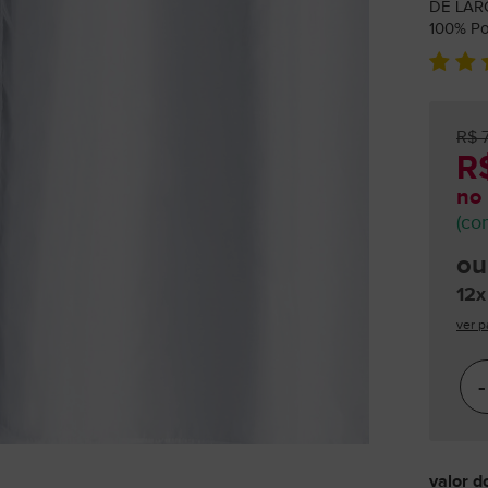
DE LAR
100% Pol
R$ 
R$
no 
(co
ou
12x
ver p
-
valor d