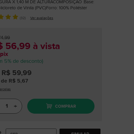
GURA X 1,40 M DE ALTURACOMPOSIÇÃO :Base:
icloreto de Vinila (PVC)Forro: 100% Poliéster
(32)
Ver avaliações
74,99
 56,99 à vista
pix
m 5% de desconto)
 R$ 59,99
 de R$ 5,67
arcelas
+
COMPRAR
o