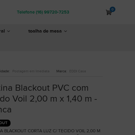
0
Telefone (16) 99720-7253
al
toalha de mesa
lidade:
Postagem em Imediata
Marca:
EDDI Casa
tina Blackout PVC com
do Voil 2,00 m x 1,40 m -
nca
OUT
A BLACKOUT CORTA LUZ C/ TECIDO VOIL 2,00 M