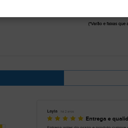
01 Cortina 2,00 M x 1
02 Partes de 1,00 M x
Indicada para varão 
(*Varão e faixas que 
Layla
há 2 anos
Entrega e quali
Entrega antes do prazo e produto cumpre 