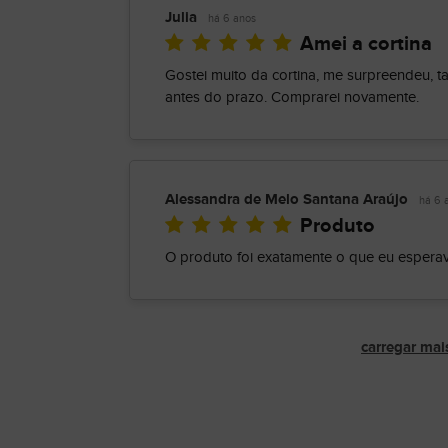
Julia
há 6 anos
Amei a cortina
Gostei muito da cortina, me surpreendeu, 
antes do prazo. Comprarei novamente.
Alessandra de Melo Santana Araújo
há 6 
Produto
O produto foi exatamente o que eu esperava
carregar mai