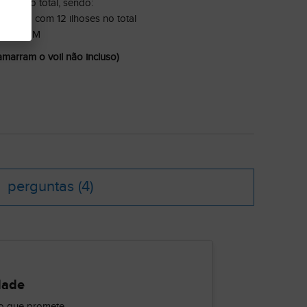
,40 M no total, sendo:
 1,40 M com 12 ilhoses no total
de 1,50 M
amarram o voil não incluso)
perguntas
(4)
dade
o que promete.