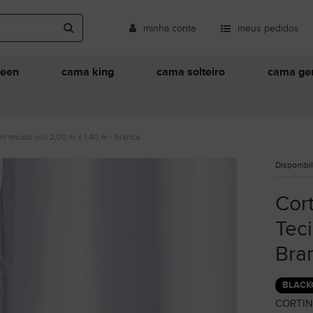
minha conta
meus pedidos
ueen
cama king
cama solteiro
cama ger
m tecido voil 2,00 m x 1,40 m - branca
Disponibi
Cor
Teci
Bra
BLACK
CORTIN