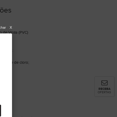
ções
char
X
o de Vinila (PVC)
VAGEM:
s a base de cloro;
;
RECEBA
OFERTAS