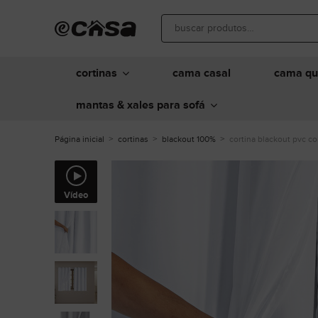
cortinas
cama casal
cama q
mantas & xales para sofá
Página inicial
cortinas
blackout 100%
cortina blackout pvc co
Vídeo