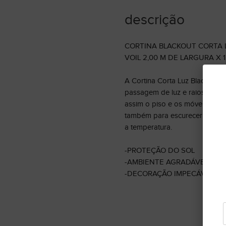
descrição
CORTINA BLACKOUT CORTA 
VOIL 2,00 M DE LARGURA X 
A Cortina Corta Luz Blackout
passagem de luz e raios ultra 
assim o piso e os móveis do e
também para escurecer seu qu
a temperatura.
-PROTEÇÃO DO SOL
-AMBIENTE AGRADÁVEL
-DECORAÇÃO IMPECÁVEL