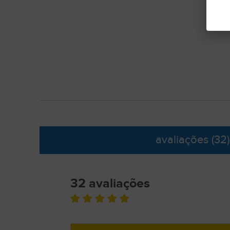
avaliações
(32)
32 avaliações