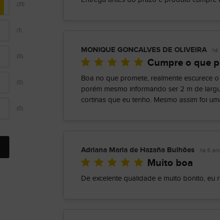
(31)
(1)
MONIQUE GONCALVES DE OLIVEIRA
há 
(0)
Cumpre o que 
Boa no que promete, realmente escurece o
(0)
porém mesmo informando ser 2 m de largu
cortinas que eu tenho. Mesmo assim foi u
(0)
Adriana Maria de Hazaña Bulhões
há 6 an
Muito boa
De excelente qualidade e muito bonito, eu