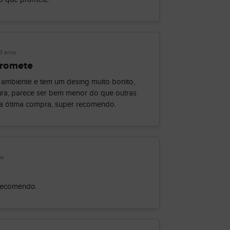
3 anos
promete
 ambiente e tem um desing muito bonito,
ra, parece ser bem menor do que outras
ma ótima compra, super recomendo.
os
 recomendo.