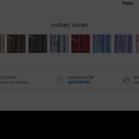
frete:
outras cores
m juros
produtos de
en
qualidade
ento nos cartões
pr