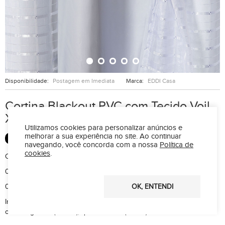
Disponibilidade:
Postagem em Imediata
Marca:
EDDI Casa
Cortina Blackout PVC com Tecido Voil
Xadrez 2,00 m x 1,40 m - Branco
Utilizamos cookies para personalizar anúncios e
melhorar a sua experiência no site.
Ao continuar
BLACKOUT
navegando, você concorda com a nossa
Política de
cookies
.
CONTÉM:
01 Cortina 2,00 mts x 1,40 mts no total, sendo:
OK, ENTENDI
02 Partes de 1,00 mts x 1,40 mts com 12 ilhoses no total de 28 mm
Indicada para varão simples de até 1,50 mts, é possível utilizar tanto
o varão grosso (28 mm), quanto o fino (19 mm)