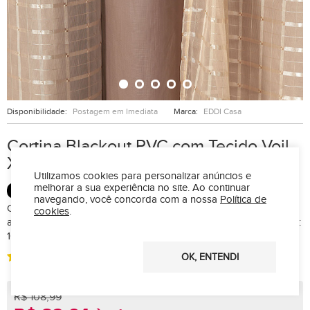
Disponibilidade:
Postagem em Imediata
Marca:
EDDI Casa
Cortina Blackout PVC com Tecido Voil
Xadrez 2,80 m x 1,60 m - Avelã
Utilizamos cookies para personalizar anúncios e
melhorar a sua experiência no site.
Ao continuar
BLACKOUT
navegando, você concorda com a nossa
Política de
Cortina Blackout com Tecido Voil Xadrez 2,80 m largura x 1,60 m
cookies
.
alturaCOMPOSIÇÃO :Base: 100% Policloreto de Vinila (PVC)Forro:
100% Poliéster
OK, ENTENDI
(83)
R$ 108,99