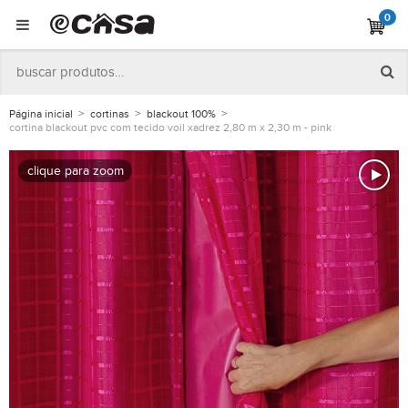
0
Página inicial
cortinas
blackout 100%
cortina blackout pvc com tecido voil xadrez 2,80 m x 2,30 m - pink
clique para zoom