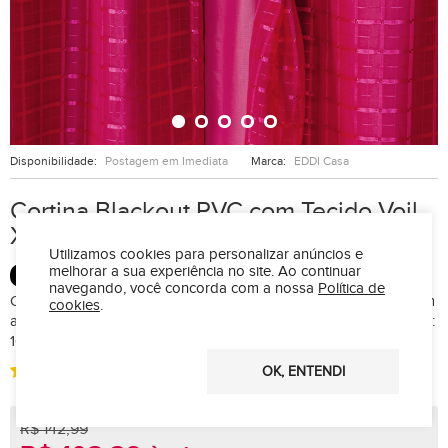
Disponibilidade:
Postagem em Imediata
Marca:
EDDI Casa
Cortina Blackout PVC com Tecido Voil
Xadrez 2,80 m x 2,30 m - Pink
Utilizamos cookies para personalizar anúncios e
melhorar a sua experiência no site.
Ao continuar
BLACKOUT
navegando, você concorda com a nossa
Política de
Cortina Blackout com Tecido Voil Xadrez 2,80 m largura x 2,30 m
cookies
.
alturaCOMPOSIÇÃO :Base: 100% Policloreto de Vinila (PVC)Forro:
100% Poliéster
OK, ENTENDI
(1)
R$ 142,99