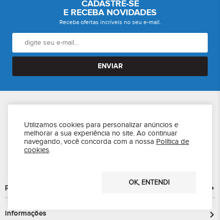
CADASTRE-SE
E RECEBA NOVIDADES
Receba ofertas incríveis no seu e-mail.
ENVIAR
Utilizamos cookies para personalizar anúncios e
melhorar a sua experiência no site.
Ao continuar
CNPJ 24870219000100
navegando, você concorda com a nossa
Política de
© 2026 ecasa home
cookies
.
Todos os direitos reservados.
OK, ENTENDI
produtos
informações