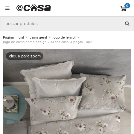
0
Página inicial
cama geral
jogo de lençol
jogo de cama home design 200 fios casal 4 peças - 002
clique para zoom