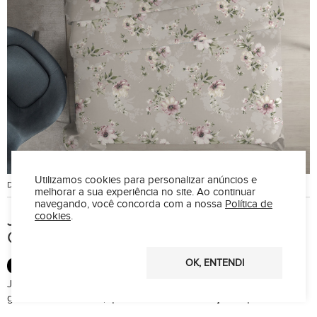
Utilizamos cookies para personalizar anúncios e
Disponibilidade:
Postagem em Imediata
Marca:
ECasa
melhorar a sua experiência no site.
Ao continuar
navegando, você concorda com a nossa
Política de
cookies
.
Jogo De Cama Home Design 200 Fios
Casal 4 Peças - 002
OK, ENTENDI
100% ALGODÃO
200 FIOS
Jogo de Cama 100% Algodão toque ultra macio com estampas
geométricas e florais, que fazem toda diferença no quarto.