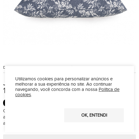
Disponibilidade:
Postagem em Indisponível
Marca:
Karsten
Utilizamos cookies para personalizar anúncios e
Jogo de Lençol Casal Karsten 150 Fios
melhorar a sua experiência no site.
Ao continuar
100% Algodão 4 peças Corina
navegando, você concorda com a nossa
Política de
cookies
.
100% ALGODÃO
O jogo de cama Corina é estampado e confeccionado em 100%
OK, ENTENDI
algodão 150 fios, trazendo uma linda estampa delicada e
acompanha 1 lençol de cima, 1 lençol de elástico e 2 fronhas.