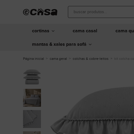
cortinas
cama casal
cama q
mantas & xales para sofá
Página inicial
cama geral
colchas & cobre-leitos
kit colcha c