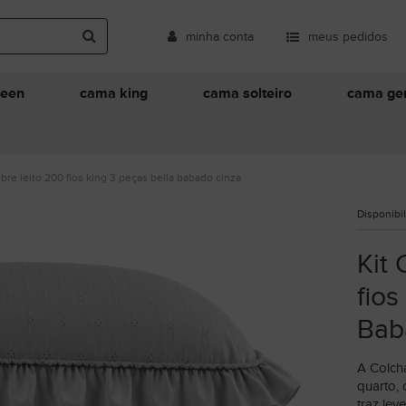
minha conta
meus pedidos
ueen
cama king
cama solteiro
cama ger
obre leito 200 fios king 3 peças bella babado cinza
Disponibi
Kit
fios
Bab
A Colch
quarto,
traz lev