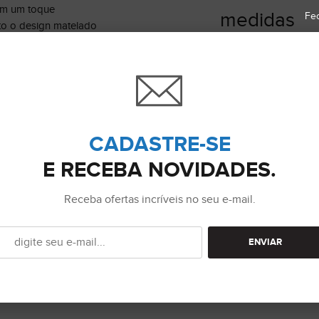
em um toque
medidas
Fe
to o design matelado
decoração.
Contém: 01 Colcha Q
Porta Travesseiros: 
cores suaves, a
ma o ambiente de
 mais acolhedor e
ombina estilo,
CADASTRE-SE
a dia.
E RECEBA NOVIDADES.
Receba ofertas incríveis no seu e-mail.
que macio, ela
ve ao deitar. O
rto na medida certa,
ENVIAR
uso em qualquer
 dias quentes e
os.