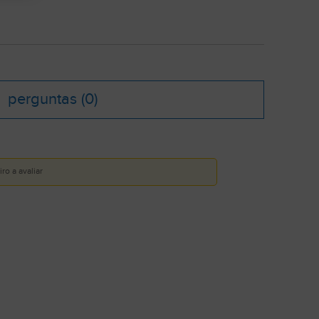
perguntas
(0)
ro a avaliar