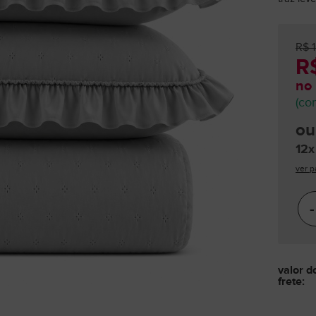
R$ 
R$
no 
(co
ou
12x
ver p
-
valor d
frete: