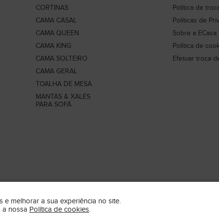
CORTINAS
Política de tro
CAMA CASAL
Políticas de Pr
CAMA QUEEN
Sobre a ECasa
CAMA KING
Política de coo
CAMA SOLTEIRO
Efetuar troca d
CAMA GERAL
TOALHA DE MESA
MANTAS & XALES
PARA SOFÁ
 e melhorar a sua experiência no site.
m a nossa
Política de cookies
.