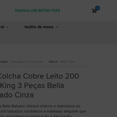
0
Telefone (16) 99720-7253
al
toalha de mesa
lidade:
Postagem em Imediata
Marca:
EDDI Casa
 Colcha Cobre Leito 200
 King 3 Peças Bella
ado Cinza
a Bella Babado oferece charme e delicadeza ao
 com babados românticos e matelado elegante que
eza, aconchego e sofisticação à decoração.