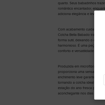
quarto. Seus babadinhos traz
romântico encantador, enquan
adiciona elegância e leveza à 
Com acabamento cuidadoso e 
Colcha Bella Babado transfor
forma sutil, deixando o quarto
harmonioso. É uma peça que c
conforto e versatilidade no dia 
Produzida em microfibra de to
proporciona uma sensação sua
enchimento leve garante confo
tornando a colcha ideal para 
estação do ano fresca para os
aconchegante nos dias mais fri