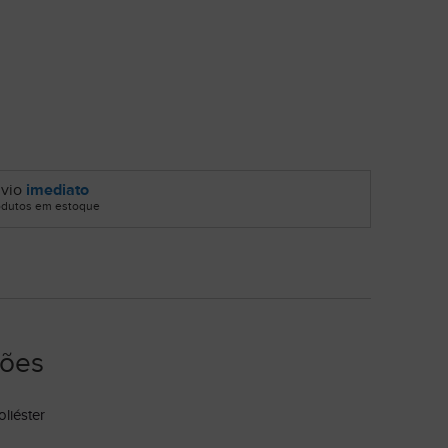
vio
imediato
odutos em estoque
ções
liéster