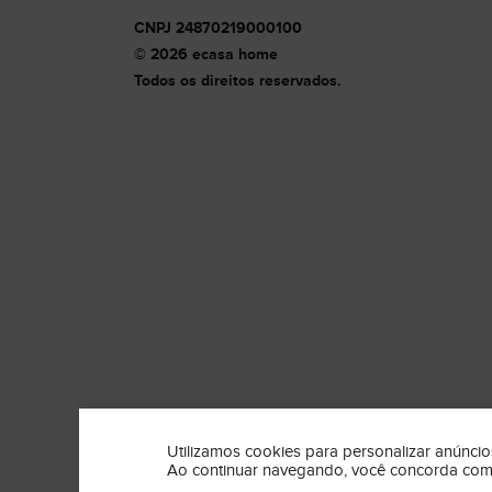
CNPJ 24870219000100
© 2026 ecasa home
Todos os direitos reservados.
Utilizamos cookies para personalizar anúncios
Ao continuar navegando, você concorda co