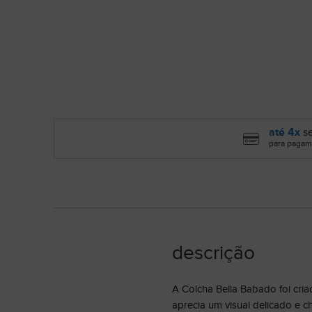
até 4x
se
para pagam
descrição
A Colcha Bella Babado foi cri
aprecia um visual delicado e 