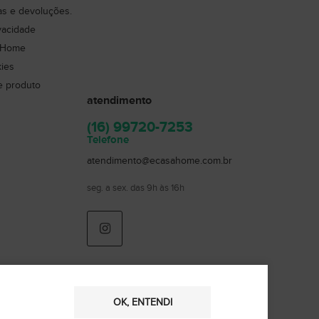
cas e devoluções.
ivacidade
 Home
kies
e produto
atendimento
(16) 99720-7253
Telefone
atendimento@ecasahome.com.br
seg. a sex. das 9h às 16h
OK, ENTENDI
Usamos