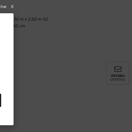
char
X
ueen: 2,70 m x 2,50 m 02
70 cm x 50 cm
RECEBA
OFERTAS