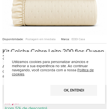
Disponibilidade:
Postagem em Imediata
Marca:
EDDI Casa
Kit Colcha Cobre Leito 200 fios Queen
3 Peças Bella Babado Marfim
Utilizamos cookies para personalizar anúncios e
melhorar a sua experiência no site.
Ao continuar
A Colcha Bella Babado oferece charme e delicadeza ao quarto,
navegando, você concorda com a nossa
Política de
com babados românticos e matelado elegante que traz leveza,
cookies
.
aconchego e sofisticação à decoração.
R$ 152,99
OK, ENTENDI
R$ 115,89 à vista
no pix
(com 5% de desconto)