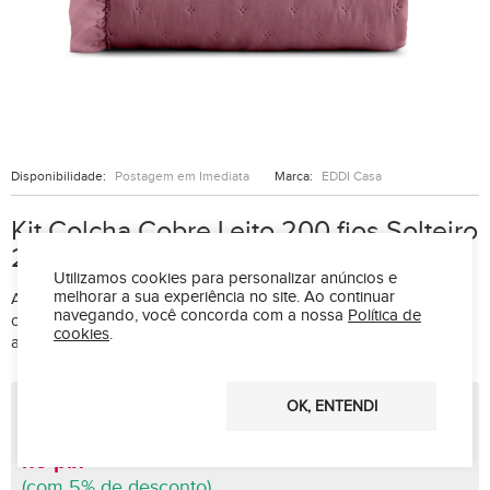
Disponibilidade:
Postagem em Imediata
Marca:
EDDI Casa
Kit Colcha Cobre Leito 200 fios Solteiro
2 Peças Bella Babado Rosa
Utilizamos cookies para personalizar anúncios e
melhorar a sua experiência no site.
Ao continuar
A Colcha Bella Babado oferece charme e delicadeza ao quarto,
navegando, você concorda com a nossa
Política de
com babados românticos e matelado elegante que traz leveza,
cookies
.
aconchego e sofisticação à decoração.
R$ 122,99
OK, ENTENDI
R$ 93,09 à vista
no pix
(com 5% de desconto)