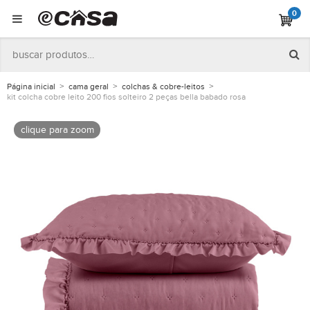
0
Página inicial
cama geral
colchas & cobre-leitos
kit colcha cobre leito 200 fios solteiro 2 peças bella babado rosa
clique para zoom