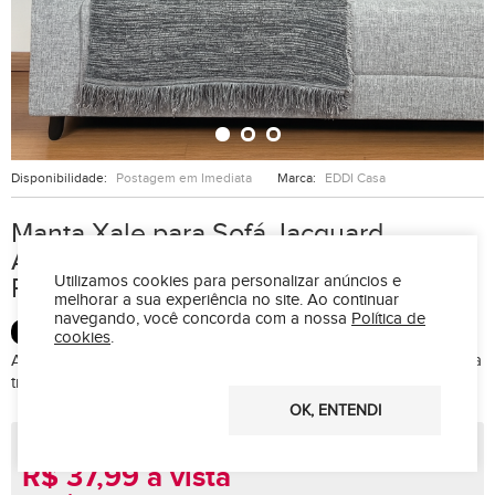
Disponibilidade:
Postagem em Imediata
Marca:
EDDI Casa
Manta Xale para Sofá Jacquard
Algodão com Franja 1,40 m x 2,20 m -
Utilizamos cookies para personalizar anúncios e
Porto Preto
melhorar a sua experiência no site.
Ao continuar
navegando, você concorda com a nossa
Política de
COM ALGODÃO
cookies
.
A Manta Xale Jacqurd para Sofá une conforto e sofisticação para
transformar qualquer ambiente.
OK, ENTENDI
R$ 49,99
R$ 37,99 à vista