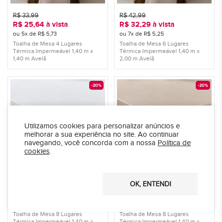
R$ 33,99
R$ 42,99
R$ 25,64
à vista
R$ 32,29
à vista
ou 5x de R$ 5,73
ou 7x de R$ 5,25
Toalha de Mesa 4 Lugares
Toalha de Mesa 6 Lugares
Térmica Impermeável 1,40 m x
Térmica Impermeável 1,40 m x
1,40 m Avelã
2,00 m Avelã
-20%
-20%
Utilizamos cookies para personalizar anúncios e
melhorar a sua experiência no site.
Ao continuar
navegando, você concorda com a nossa
Política de
cookies
.
OK, ENTENDI
R$ 47,99
R$ 47,99
R$ 36,09
à vista
R$ 36,09
à vista
ou 8x de R$ 5,19
ou 8x de R$ 5,19
Toalha de Mesa 8 Lugares
Toalha de Mesa 8 Lugares